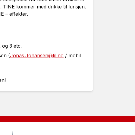
. TINE kommer med drikke til lunsjen.
NE – effekter.
 og 3 etc.
sen (
Jonas.Johansen@til.no
/ mobil
en!