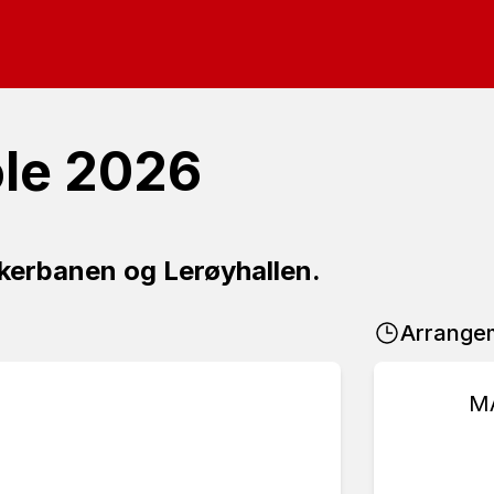
ole 2026
akerbanen og Lerøyhallen.
Arrange
M