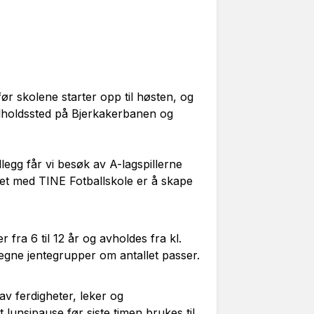
ør skolene starter opp til høsten, og
tilholdssted på Bjerkakerbanen og
llegg får vi besøk av A-lagspillerne
let med TINE Fotballskole er å skape
 fra 6 til 12 år og avholdes fra kl.
l egne jentegrupper om antallet passer.
av ferdigheter, leker og
t lunsjpause før siste timen brukes til