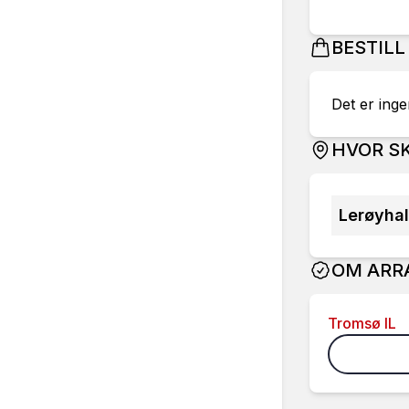
BESTILL
Det er ingen
HVOR SK
Lerøyhal
OM ARR
Tromsø IL