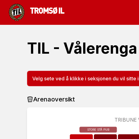
TIL - Vålerenga
Velg sete ved å klikke i seksjonen du vil sitte i
Arenaoversikt
TRIBUNE
STORE STÅ PUB