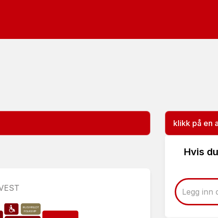
klikk på en 
Hvis du
 VEST
RUSHFELDT
FOLKEVIP