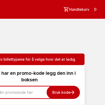
Handlekurv
0
av billettypene for å velge hvor det er ledig.
 har en promo-kode legg den inn i
boksen
Bruk kode