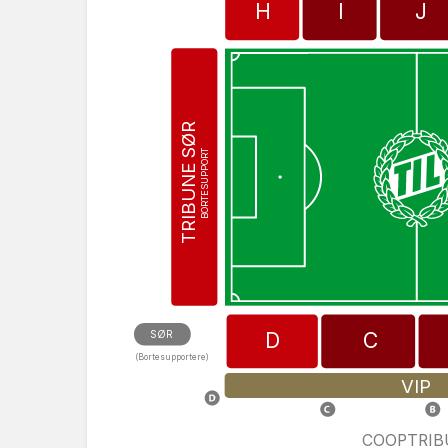
H
I
J
TRIBUNE SØR
BORTESUPPORT
D
C
SØR
(Bortesupportere)
VIP
COOPTRI