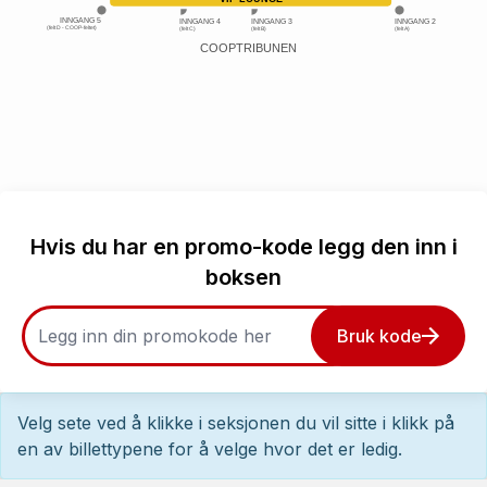
INNGANG 5
INNGANG 2
INNGANG 4
INNGANG 3
(felt D - COOP-feltet)
(felt A)
(felt C)
(felt B)
COOPTRIBUNEN
Hvis du har en promo-kode legg den inn i
boksen
Bruk kode
Velg sete ved å klikke i seksjonen du vil sitte i klikk på
en av billettypene for å velge hvor det er ledig.